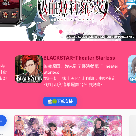
BLACKSTAR-Theater Starless
中存
某種原因、妳來到了展演餐廳「Theater
社會
Starless」
事即
“將一切、抹上黑色” 走向誰，由妳決定
-歡迎加入這華麗舞台的明與暗-
下載安裝
»